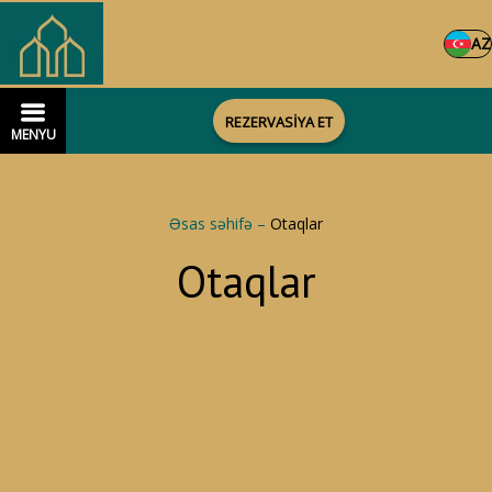
AZ
REZERVASİYA ET
MENYU
Əsas səhifə
–
Otaqlar
Otaqlar