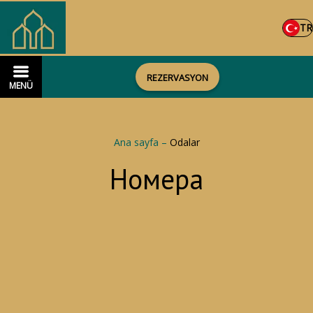
TR
REZERVASYON
MENÜ
Ana sayfa
–
Odalar
Номера