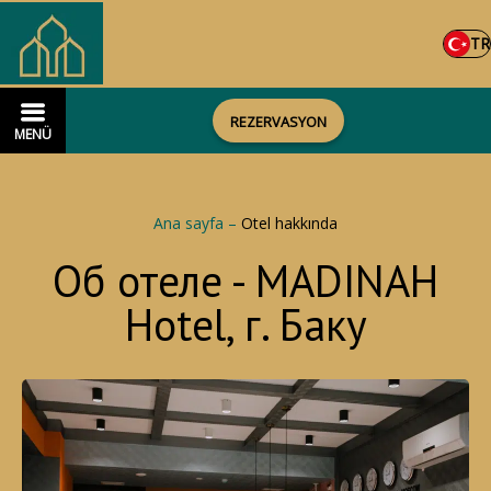
TR
REZERVASYON
MENÜ
Ana sayfa
–
Otel hakkında
Об отеле - MADINAH
Hotel, г. Баку